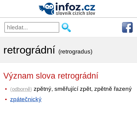
retrográdní
(retrogradus)
Význam slova retrográdní
zpětný, směřující zpět, zpětně řazený
(
odborně
)
zpátečnický