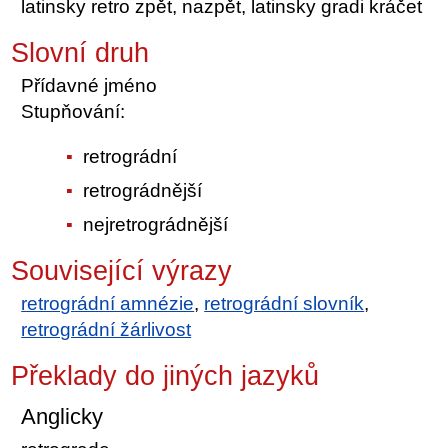
latinsky retro zpět, nazpět, latinsky gradi kráčet
Slovní druh
Přídavné jméno
Stupňování:
retrográdní
retrográdnější
nejretrográdnější
Související výrazy
retrográdní amnézie
,
retrográdní slovník
,
retrográdní žárlivost
Překlady do jiných jazyků
Anglicky