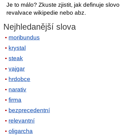
Je to málo? Zkuste zjistit, jak definuje slovo
revalvace wikipedie nebo abz.
Nejhledanější slova
moribundus
krystal
steak
vajgar
hrdobce
narativ
firma
bezprecedentní
relevantní
oligarcha