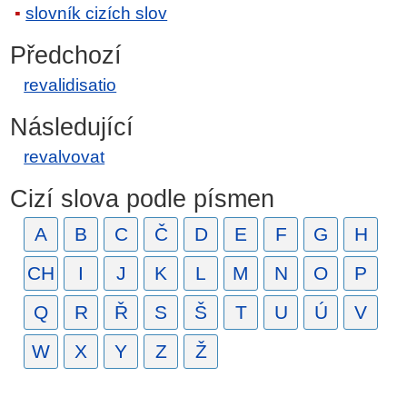
slovník cizích slov
Předchozí
revalidisatio
Následující
revalvovat
Cizí slova podle písmen
A
B
C
Č
D
E
F
G
H
CH
I
J
K
L
M
N
O
P
Q
R
Ř
S
Š
T
U
Ú
V
W
X
Y
Z
Ž