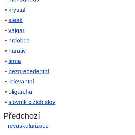
krystal
steak
vajgar
hrdobce
narativ
firma
bezprecedentní
relevantní
oligarcha
slovník cizích slov
Předchozí
revaskularizace