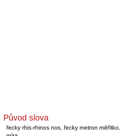
Původ slova
řecky rhis-rhinos nos, řecky metron měřítko,
míra