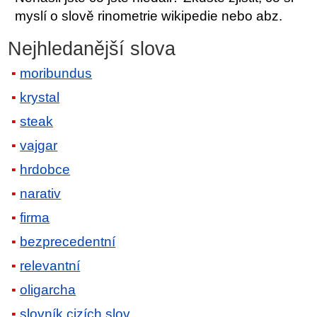
myslí o slově rinometrie wikipedie nebo abz.
Nejhledanější slova
moribundus
krystal
steak
vajgar
hrdobce
narativ
firma
bezprecedentní
relevantní
oligarcha
slovník cizích slov