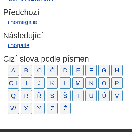
Předchozí
rinomegalie
Následující
rinopatie
Cizí slova podle písmen
A
B
C
Č
D
E
F
G
H
CH
I
J
K
L
M
N
O
P
Q
R
Ř
S
Š
T
U
Ú
V
W
X
Y
Z
Ž