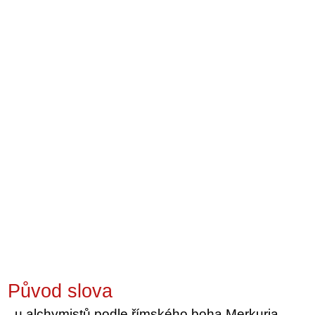
Původ slova
u alchymistů podle římského boha Merkuria