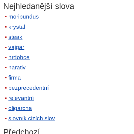
Nejhledanější slova
moribundus
krystal
steak
vajgar
hrdobce
narativ
firma
bezprecedentní
relevantní
oligarcha
slovník cizích slov
Předchozí