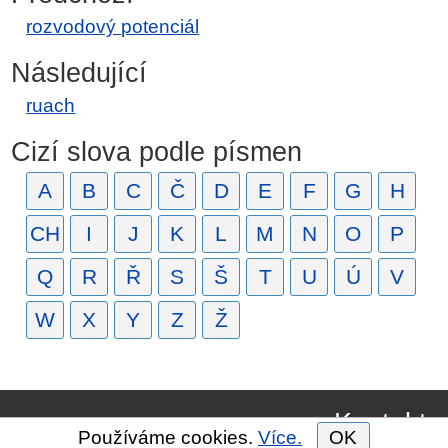
rozvodový potenciál
Následující
ruach
Cizí slova podle písmen
A
B
C
Č
D
E
F
G
H
CH
I
J
K
L
M
N
O
P
Q
R
Ř
S
Š
T
U
Ú
V
W
X
Y
Z
Ž
Kontakt
Používáme cookies.
Více.
OK