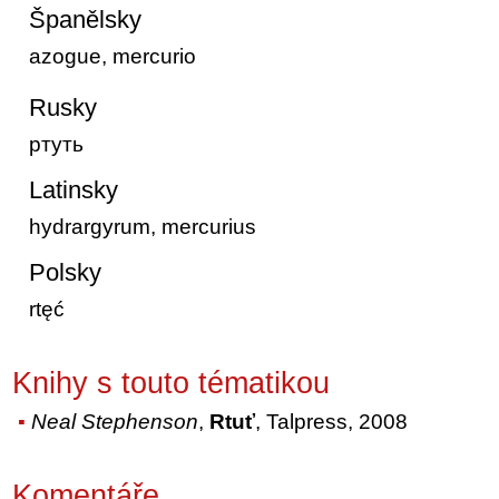
Španělsky
azogue, mercurio
Rusky
ртуть
Latinsky
hydrargyrum, mercurius
Polsky
rtęć
Knihy s touto tématikou
Neal Stephenson
,
Rtuť
, Talpress, 2008
Komentáře