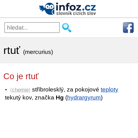
rtuť
(mercurius)
Co je rtuť
stříbrolesklý, za pokojové
teploty
(
chemie
)
tekutý kov, značka
Hg
(
hydrargyrum
)