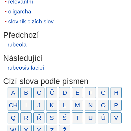
relevantní
oligarcha
slovník cizích slov
Předchozí
rubeola
Následující
rubeosis faciei
Cizí slova podle písmen
A
B
C
Č
D
E
F
G
H
CH
I
J
K
L
M
N
O
P
Q
R
Ř
S
Š
T
U
Ú
V
W
X
Y
Z
Ž