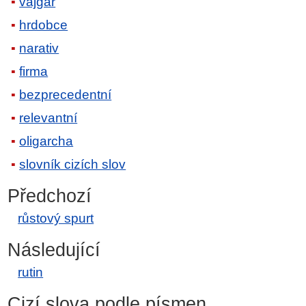
vajgar
hrdobce
narativ
firma
bezprecedentní
relevantní
oligarcha
slovník cizích slov
Předchozí
růstový spurt
Následující
rutin
Cizí slova podle písmen