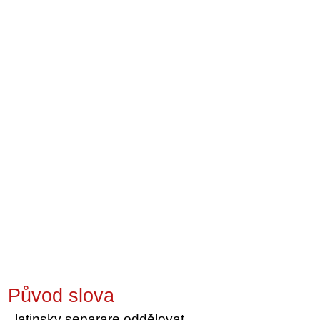
Původ slova
latinsky separare oddělovat