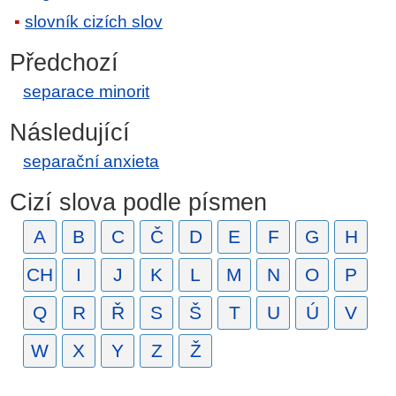
slovník cizích slov
Předchozí
separace minorit
Následující
separační anxieta
Cizí slova podle písmen
A
B
C
Č
D
E
F
G
H
CH
I
J
K
L
M
N
O
P
Q
R
Ř
S
Š
T
U
Ú
V
W
X
Y
Z
Ž