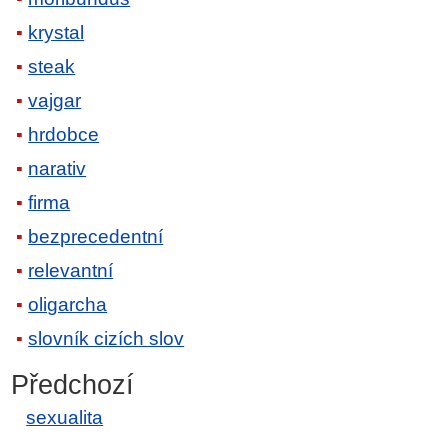
krystal
steak
vajgar
hrdobce
narativ
firma
bezprecedentní
relevantní
oligarcha
slovník cizích slov
Předchozí
sexualita