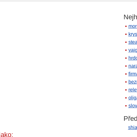
Nejh
mor
krys
ste
vaj
hrd
nara
firm
bez
rele
oli
slov
Před
shia
jako: