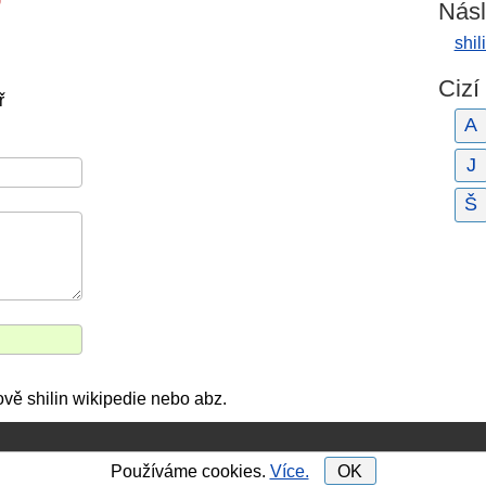
Násl
shil
Cizí
ř
A
J
Š
ově shilin wikipedie nebo abz.
Používáme cookies.
Více.
OK