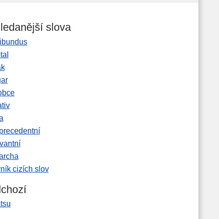
ledanější slova
ibundus
tal
ak
gar
obce
tiv
a
precedentní
vantní
garcha
ník cizích slov
chozí
tsu