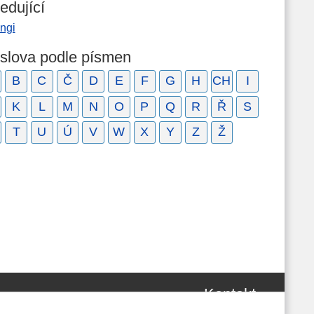
edující
ingi
 slova podle písmen
B
C
Č
D
E
F
G
H
CH
I
K
L
M
N
O
P
Q
R
Ř
S
T
U
Ú
V
W
X
Y
Z
Ž
Kontakt