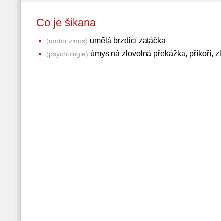
Co je šikana
umělá brzdicí zatáčka
(
motorizmus
)
úmyslná zlovolná překážka, příkoří, zl
(
psychologie
)