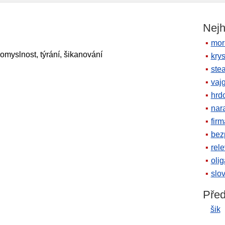
Nejh
mor
omyslnost, týrání, šikanování
krys
ste
vaj
hrd
nara
firm
bez
rele
oli
slov
Před
šik