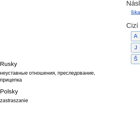
Násl
šik
Cizí
A
J
Š
Rusky
неуставные отношения, преследование,
прицепка
Polsky
zastraszanie