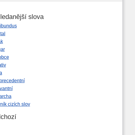
ledanější slova
ibundus
tal
ak
gar
obce
tiv
a
precedentní
vantní
garcha
ník cizích slov
chozí