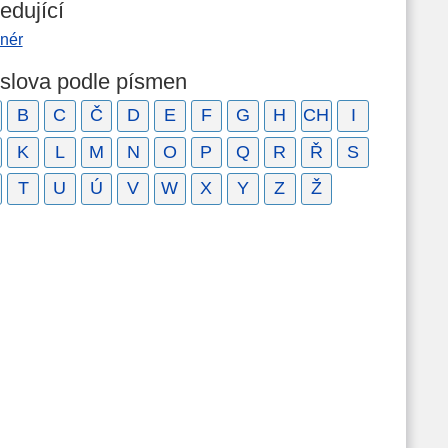
edující
anér
 slova podle písmen
B
C
Č
D
E
F
G
H
CH
I
K
L
M
N
O
P
Q
R
Ř
S
T
U
Ú
V
W
X
Y
Z
Ž