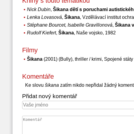
Knihy s touto tématikou
Nick Dubin
,
Šikana dětí s poruchami autistickéh
Lenka Lovasová
,
Šikana
, Vzdělávací institut ochr
Stéphane Bourcet, Isabelle Gravillonová
,
Šikana v
Rudolf Kiefert
,
Šikana
, Naše vojsko, 1982
Filmy
Šikana
(2001) (Bully), thriller / krimi, Spojené stá
Komentáře
Ke slovu
šikana
zatím nikdo nepřidal žádný koment
Přidat nový komentář