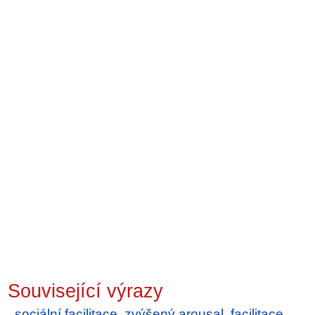
Související výrazy
sociální facilitace
,
zvýšený arousal
,
facilitace
,