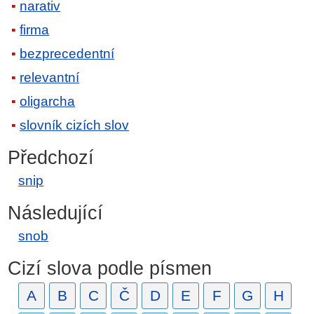
narativ
firma
bezprecedentní
relevantní
oligarcha
slovník cizích slov
Předchozí
snip
Následující
snob
Cizí slova podle písmen
A
B
C
Č
D
E
F
G
H