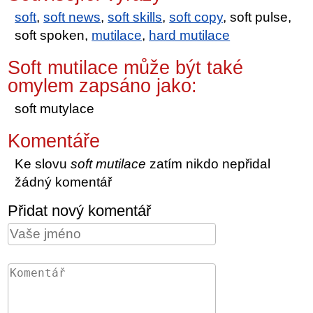
soft
,
soft news
,
soft skills
,
soft copy
, soft pulse,
soft spoken,
mutilace
,
hard mutilace
Soft mutilace může být také
omylem zapsáno jako:
soft mutylace
Komentáře
Ke slovu
soft mutilace
zatím nikdo nepřidal
žádný komentář
Přidat nový komentář