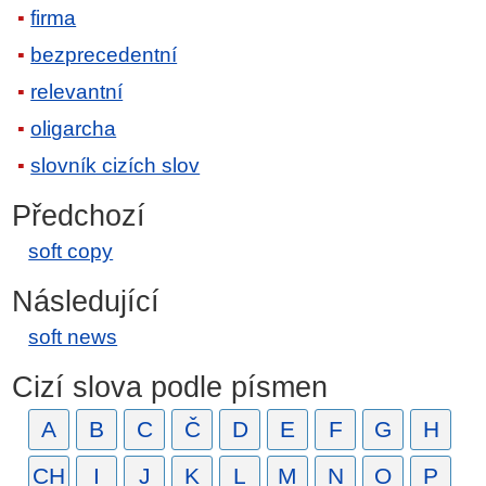
firma
bezprecedentní
relevantní
oligarcha
slovník cizích slov
Předchozí
soft copy
Následující
soft news
Cizí slova podle písmen
A
B
C
Č
D
E
F
G
H
CH
I
J
K
L
M
N
O
P