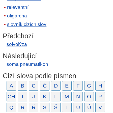
relevantní
oligarcha
slovník cizích slov
Předchozí
solvolýza
Následující
soma pneumatikon
Cizí slova podle písmen
A
B
C
Č
D
E
F
G
H
CH
I
J
K
L
M
N
O
P
Q
R
Ř
S
Š
T
U
Ú
V