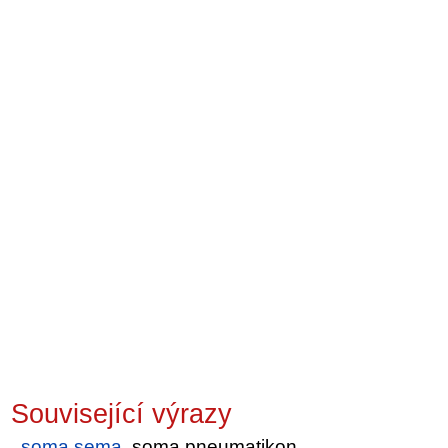
Související výrazy
soma sema
, soma pneumatikon