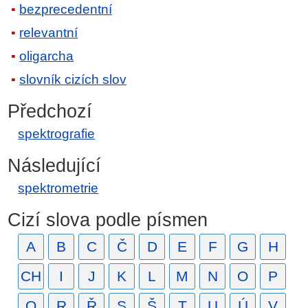
bezprecedentní
relevantní
oligarcha
slovník cizích slov
Předchozí
spektrografie
Následující
spektrometrie
Cizí slova podle písmen
A
B
C
Č
D
E
F
G
H
CH
I
J
K
L
M
N
O
P
Q
R
Ř
S
Š
T
U
Ú
V