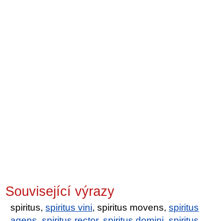
Související výrazy
spiritus,
spiritus vini
, spiritus movens,
spiritus
agens
,
spiritus rector
,
spiritus domini
,
spiritus