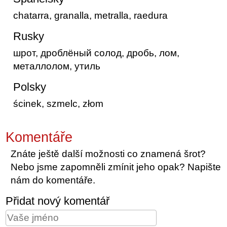
chatarra, granalla, metralla, raedura
Rusky
шрот, дроблёный солод, дробь, лом,
металлолом, утиль
Polsky
ścinek, szmelc, złom
Komentáře
Znáte ještě další možnosti co znamená šrot?
Nebo jsme zapomněli zmínit jeho opak? Napište
nám do komentáře.
Přidat nový komentář