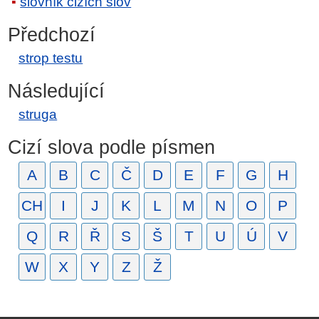
slovník cizích slov
Předchozí
strop testu
Následující
struga
Cizí slova podle písmen
A
B
C
Č
D
E
F
G
H
CH
I
J
K
L
M
N
O
P
Q
R
Ř
S
Š
T
U
Ú
V
W
X
Y
Z
Ž