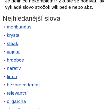
Je definice nekompletní? Zkuste se podívat, jak
vykládá slovo strožok wikipedie nebo abz.
Nejhledanější slova
moribundus
krystal
steak
vajgar
hrdobce
narativ
firma
bezprecedentní
relevantní
oligarcha