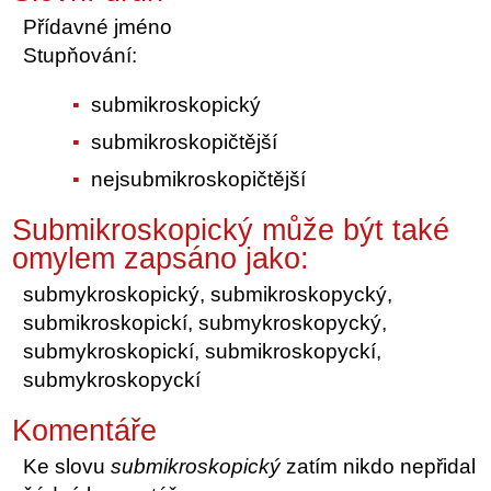
Přídavné jméno
Stupňování:
submikroskopický
submikroskopičtější
nejsubmikroskopičtější
Submikroskopický může být také
omylem zapsáno jako:
submykroskopický, submikroskopycký,
submikroskopickí, submykroskopycký,
submykroskopickí, submikroskopyckí,
submykroskopyckí
Komentáře
Ke slovu
submikroskopický
zatím nikdo nepřidal