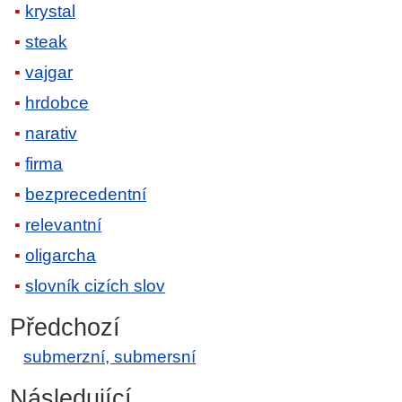
krystal
steak
vajgar
hrdobce
narativ
firma
bezprecedentní
relevantní
oligarcha
slovník cizích slov
Předchozí
submerzní, submersní
Následující