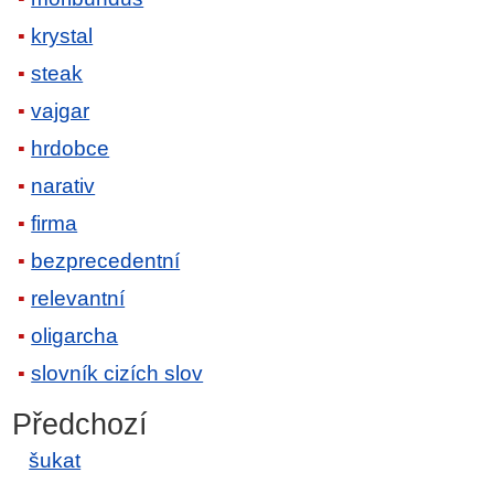
krystal
steak
vajgar
hrdobce
narativ
firma
bezprecedentní
relevantní
oligarcha
slovník cizích slov
Předchozí
šukat