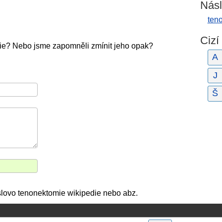
Násl
teno
Cizí
ie? Nebo jsme zapomněli zmínit jeho opak?
A
J
Š
 slovo tenonektomie wikipedie nebo abz.