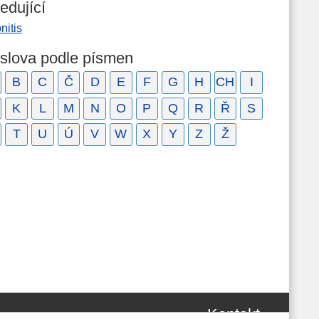
edující
nitis
 slova podle písmen
B
C
Č
D
E
F
G
H
CH
I
K
L
M
N
O
P
Q
R
Ř
S
T
U
Ú
V
W
X
Y
Z
Ž
Kontakt