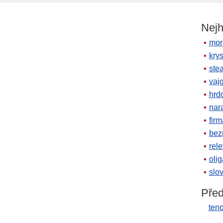
Nejh
mor
krys
ste
vaj
hrd
nara
firm
bez
rele
oli
slov
Před
ten