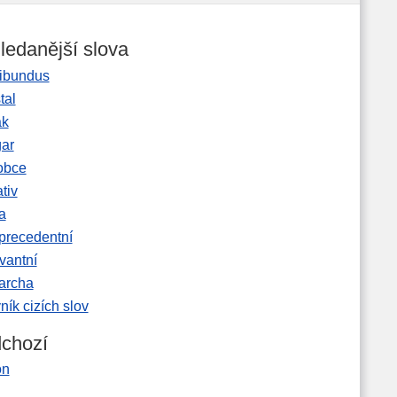
ledanější slova
ibundus
tal
ak
gar
obce
tiv
a
precedentní
vantní
garcha
ník cizích slov
chozí
on