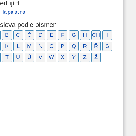
edující
illa palatina
 slova podle písmen
B
C
Č
D
E
F
G
H
CH
I
K
L
M
N
O
P
Q
R
Ř
S
T
U
Ú
V
W
X
Y
Z
Ž