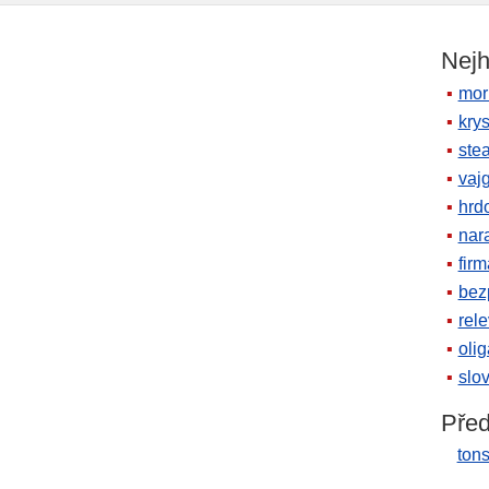
Nejh
mor
krys
ste
vaj
hrd
nara
firm
bez
rele
oli
slov
Před
tons