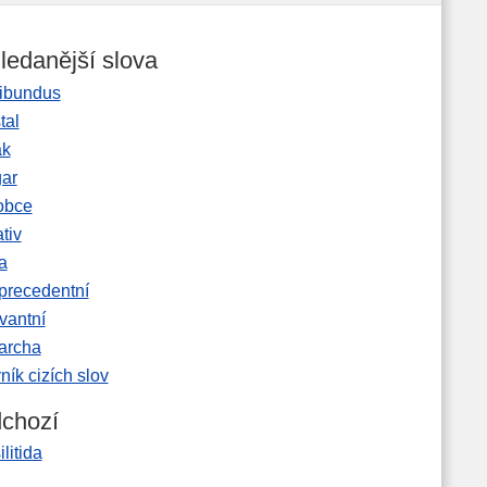
ledanější slova
ibundus
tal
ak
gar
obce
tiv
a
precedentní
vantní
garcha
ník cizích slov
chozí
ilitida