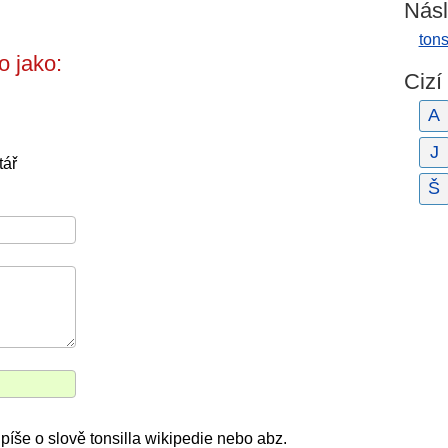
Násl
tons
o jako:
Cizí
A
J
tář
Š
píše o slově tonsilla wikipedie nebo abz.