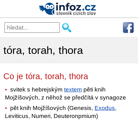
tóra, torah, thora
Co je tóra, torah, thora
svitek s hebrejským
textem
pěti knih
Mojžíšových, z něhož se předčítá v synagoze
pět knih Mojžíšových (Genesis,
Exodus
,
Leviticus, Numeri, Deuteronpmium)