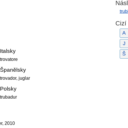
Násl
trub
Cizí
A
J
Italsky
Š
trovatore
Španělsky
trovador, juglar
Polsky
trubadur
er, 2010