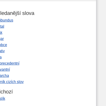
ledanější slova
ibundus
tal
ak
gar
obce
tiv
a
precedentní
vantní
garcha
ník cizích slov
chozí
slík