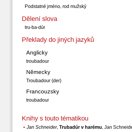
Podstatné jméno, rod mužský
Dělení slova
tru-ba-dúr
Překlady do jiných jazyků
Anglicky
troubadour
Německy
Troubadour (der)
Francouzsky
troubadour
Knihy s touto tématikou
Jan Schneider
,
Trubadúr v harému
, Jan Schneid