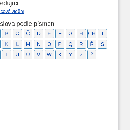
edující
icové vidění
 slova podle písmen
B
C
Č
D
E
F
G
H
CH
I
K
L
M
N
O
P
Q
R
Ř
S
T
U
Ú
V
W
X
Y
Z
Ž