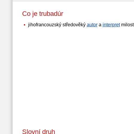
Co je trubadúr
jihofrancouzský středověký
autor
a
interpret
milost
Slovní druh