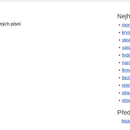
Nejh
ných písní
mor
krys
ste
vaj
hrd
nara
firm
bez
rele
oli
slov
Před
trpa