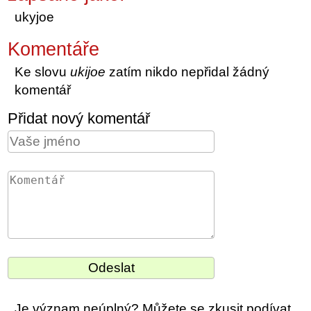
ukyjoe
Komentáře
Ke slovu
ukijoe
zatím nikdo nepřidal žádný
komentář
Přidat nový komentář
Je význam neúplný? Můžete se zkusit podívat,