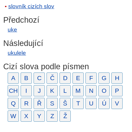
slovník cizích slov
Předchozí
uke
Následující
ukulele
Cizí slova podle písmen
A
B
C
Č
D
E
F
G
H
CH
I
J
K
L
M
N
O
P
Q
R
Ř
S
Š
T
U
Ú
V
W
X
Y
Z
Ž