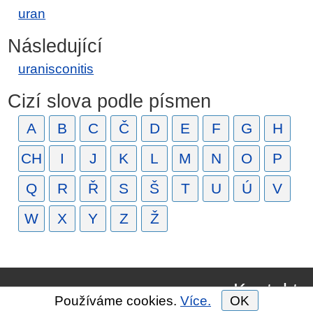
uran
Následující
uranisconitis
Cizí slova podle písmen
A
B
C
Č
D
E
F
G
H
CH
I
J
K
L
M
N
O
P
Q
R
Ř
S
Š
T
U
Ú
V
W
X
Y
Z
Ž
Kontakt
Používáme cookies.
Více.
OK