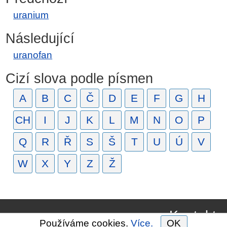
uranium
Následující
uranofan
Cizí slova podle písmen
A
B
C
Č
D
E
F
G
H
CH
I
J
K
L
M
N
O
P
Q
R
Ř
S
Š
T
U
Ú
V
W
X
Y
Z
Ž
Kontakt
Používáme cookies.
Více.
OK