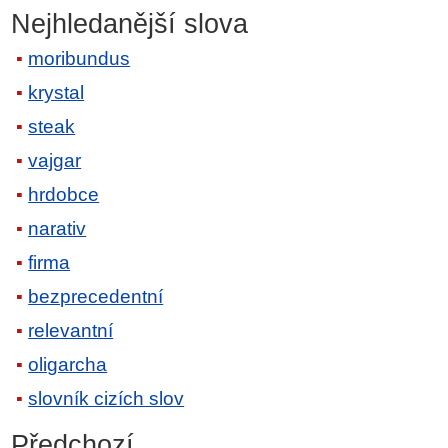
Nejhledanější slova
moribundus
krystal
steak
vajgar
hrdobce
narativ
firma
bezprecedentní
relevantní
oligarcha
slovník cizích slov
Předchozí