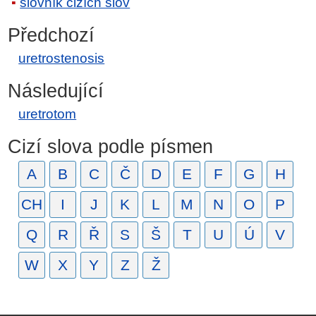
slovník cizích slov
Předchozí
uretrostenosis
Následující
uretrotom
Cizí slova podle písmen
A
B
C
Č
D
E
F
G
H
CH
I
J
K
L
M
N
O
P
Q
R
Ř
S
Š
T
U
Ú
V
W
X
Y
Z
Ž