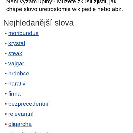
Není výzam úplný? Můžete zkusit zjistit, jak
chápe slovo uretrostomie wikipedie nebo abz.
Nejhledanější slova
moribundus
krystal
steak
vajgar
hrdobce
narativ
firma
bezprecedentní
relevantní
oligarcha