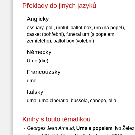
Překlady do jiných jazyků
Anglicky
ossuary, poll, urnful, ballot-box, urn (na popel),
casket (pohřební), funeral urn (s popelem
zemřelého), ballot box (volební)
Německy
Urne (die)
Francouzsky
urne
Italsky
urna, urna cineraria, bussola, canopo, olla
Knihy s touto tématikou
Georges Jean Arnaud
,
Urna s popelem
, Ivo Žele