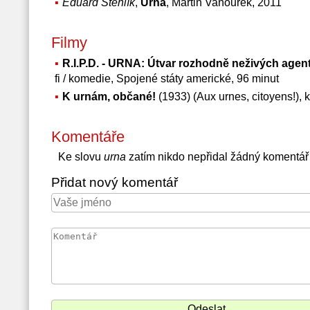
Eduard Stehlík
,
Urna
, Martin Vaňourek, 2011
Filmy
R.I.P.D. - URNA: Útvar rozhodně neživých agentů
fi / komedie, Spojené státy americké, 96 minut
K urnám, občané!
(1933) (Aux urnes, citoyens!), 
Komentáře
Ke slovu
urna
zatím nikdo nepřidal žádný komentář
Přidat nový komentář