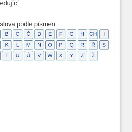
edující
 slova podle písmen
B
C
Č
D
E
F
G
H
CH
I
K
L
M
N
O
P
Q
R
Ř
S
T
U
Ú
V
W
X
Y
Z
Ž