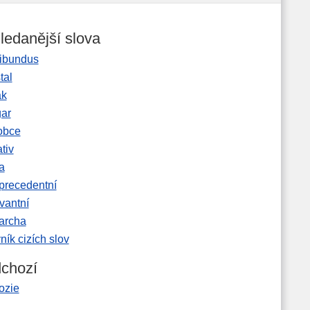
ledanější slova
ibundus
tal
ak
gar
obce
tiv
a
precedentní
vantní
garcha
ník cizích slov
chozí
ozie