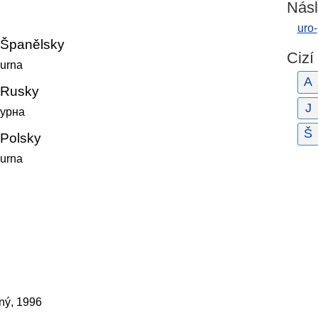
Násl
uro-
Španělsky
Cizí
urna
A
Rusky
J
урна
Š
Polsky
urna
zný, 1996