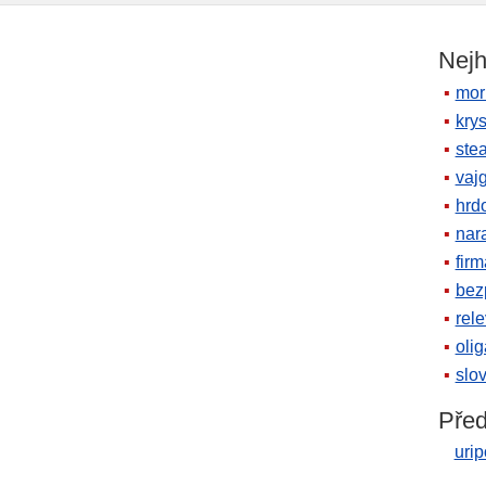
Nejh
mor
krys
ste
vaj
hrd
nara
firm
bez
rele
oli
slov
Před
urip