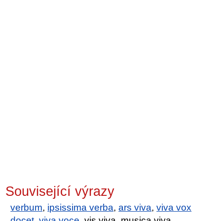
Související výrazy
verbum
,
ipsissima verba
,
ars viva
,
viva vox
docet
,
viva voce
, vis viva, musica viva