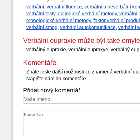
verbální
,
verbální fluence
,
verbální a neverbální k
verbální testy
,
dialogické verbální metody
,
verbální 
monologické verbální metody
,
faktor verbální produk
verbální smog
,
verbální autokomunikace
,
verbální w
Verbální eupraxie může být také omyl
verbálný eupraxie, verbální eupraxye, verbálný eu
Komentáře
Znáte ještě další možnosti co znamená verbální e
Napište nám do komentáře.
Přidat nový komentář