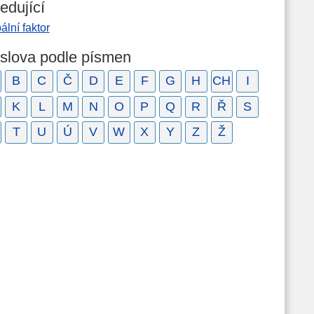
edující
ální faktor
 slova podle písmen
B
C
Č
D
E
F
G
H
CH
I
K
L
M
N
O
P
Q
R
Ř
S
T
U
Ú
V
W
X
Y
Z
Ž