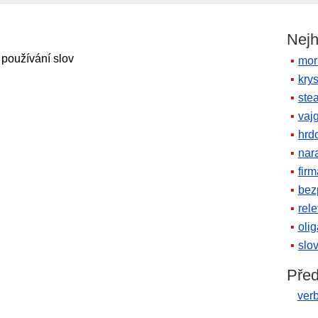
Nejh
 používání slov
mor
krys
ste
vaj
hrd
nara
firm
bez
rele
oli
slov
Před
verb