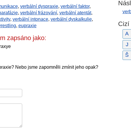
Násl
omunikace
,
verbální dyspraxie
,
verbální faktor
,
verb
parafázie
,
verbální frázování
,
verbální atentát
,
tivity
,
verbální intonace
,
verbální dyskalkulie
,
Cizí
restling
,
eupraxie
A
em zapsáno jako:
J
praxye
Š
upraxie? Nebo jsme zapomněli zmínit jeho opak?