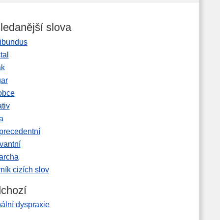
ledanější slova
ibundus
tal
ak
gar
obce
tiv
a
precedentní
vantní
garcha
ník cizích slov
chozí
ální dyspraxie