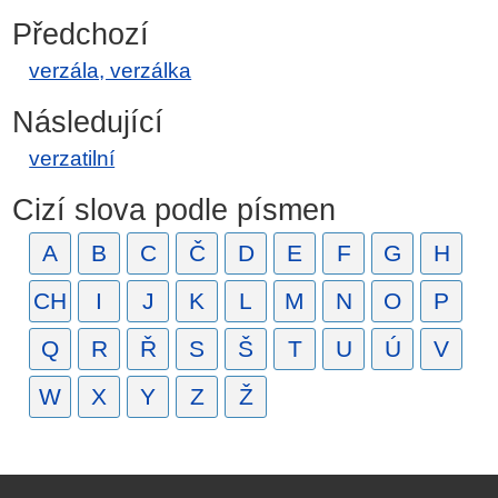
Předchozí
verzála, verzálka
Následující
verzatilní
Cizí slova podle písmen
A
B
C
Č
D
E
F
G
H
CH
I
J
K
L
M
N
O
P
Q
R
Ř
S
Š
T
U
Ú
V
W
X
Y
Z
Ž