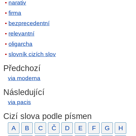
narativ
firma
bezprecedentní
relevantní
oligarcha
slovník cizích slov
Předchozí
via moderna
Následující
via pacis
Cizí slova podle písmen
A
B
C
Č
D
E
F
G
H