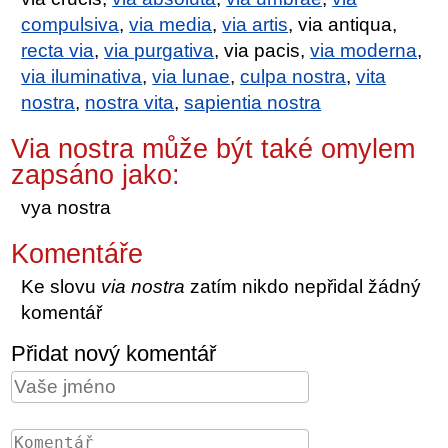
compulsiva
,
via media
,
via artis
, via antiqua,
recta via
,
via purgativa
, via pacis,
via moderna
,
via iluminativa
,
via lunae
,
culpa nostra
,
vita
nostra
,
nostra vita
,
sapientia nostra
Via nostra může být také omylem
zapsáno jako:
vya nostra
Komentáře
Ke slovu
via nostra
zatím nikdo nepřidal žádný
komentář
Přidat nový komentář