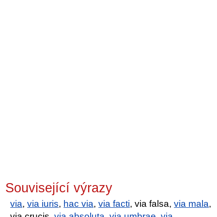
Související výrazy
via
,
via iuris
,
hac via
,
via facti
, via falsa,
via mala
,
via crucis,
via absoluta
,
via umbrae
,
via