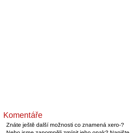
Komentáře
Znáte ještě další možnosti co znamená xero-?
Nebo jsme zapomněli zmínit jeho opak? Napište