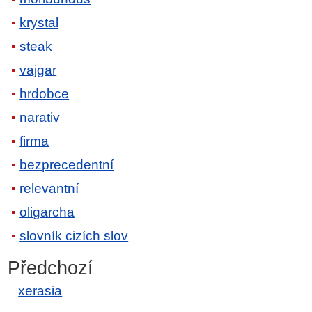
krystal
steak
vajgar
hrdobce
narativ
firma
bezprecedentní
relevantní
oligarcha
slovník cizích slov
Předchozí
xerasia