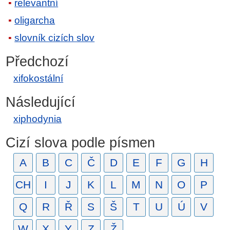
relevantní
oligarcha
slovník cizích slov
Předchozí
xifokostální
Následující
xiphodynia
Cizí slova podle písmen
A
B
C
Č
D
E
F
G
H
CH
I
J
K
L
M
N
O
P
Q
R
Ř
S
Š
T
U
Ú
V
W
X
Y
Z
Ž