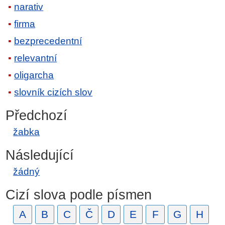
narativ
firma
bezprecedentní
relevantní
oligarcha
slovník cizích slov
Předchozí
žabka
Následující
žádný
Cizí slova podle písmen
A
B
C
Č
D
E
F
G
H