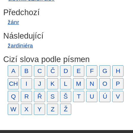
Předchozí
žánr
Následující
žardiniéra
Cizí slova podle písmen
A
B
C
Č
D
E
F
G
H
CH
I
J
K
L
M
N
O
P
Q
R
Ř
S
Š
T
U
Ú
V
W
X
Y
Z
Ž