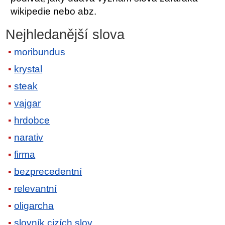
wikipedie nebo abz.
Nejhledanější slova
moribundus
krystal
steak
vajgar
hrdobce
narativ
firma
bezprecedentní
relevantní
oligarcha
slovník cizích slov