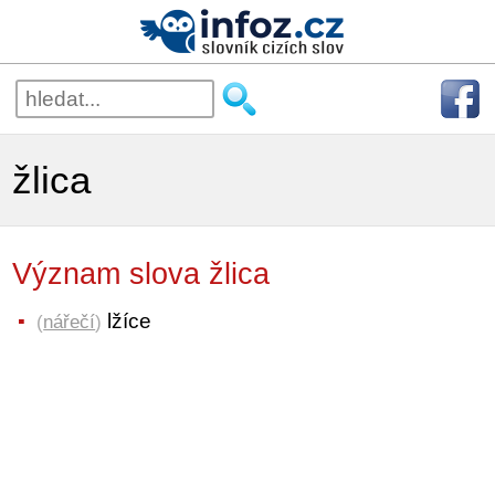
žlica
Význam slova žlica
lžíce
(
nářečí
)