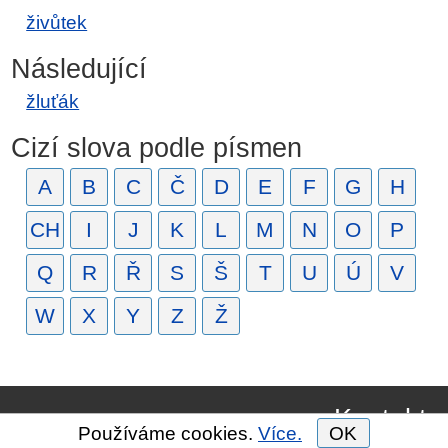
živůtek
Následující
žluťák
Cizí slova podle písmen
A
B
C
Č
D
E
F
G
H
CH
I
J
K
L
M
N
O
P
Q
R
Ř
S
Š
T
U
Ú
V
W
X
Y
Z
Ž
Kontakt
Používáme cookies.
Více.
OK