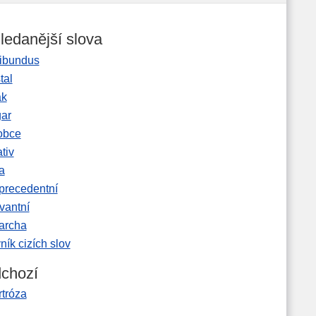
ledanější slova
ibundus
tal
ak
gar
obce
tiv
a
precedentní
vantní
garcha
ník cizích slov
chozí
rtróza