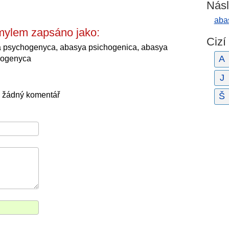
Násl
aba
mylem zapsáno jako:
Cizí
a psychogenyca, abasya psichogenica, abasya
A
hogenyca
J
l žádný komentář
Š