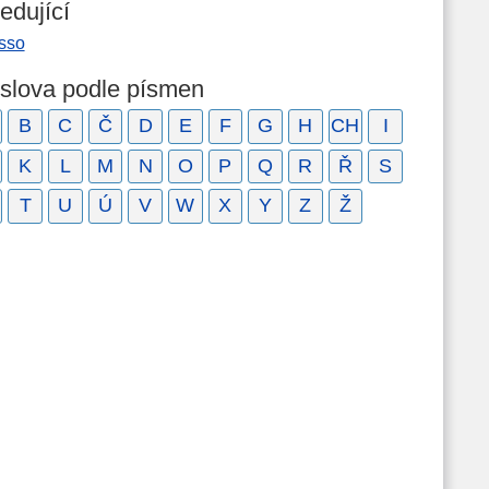
edující
sso
 slova podle písmen
B
C
Č
D
E
F
G
H
CH
I
K
L
M
N
O
P
Q
R
Ř
S
T
U
Ú
V
W
X
Y
Z
Ž