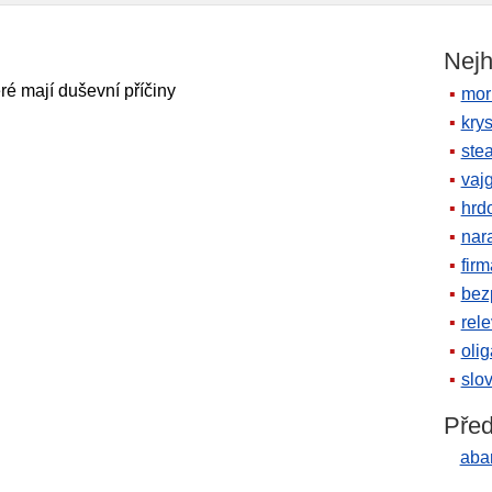
Nejh
ré mají duševní příčiny
mor
krys
ste
vaj
hrd
nara
firm
bez
rele
oli
slov
Před
aba