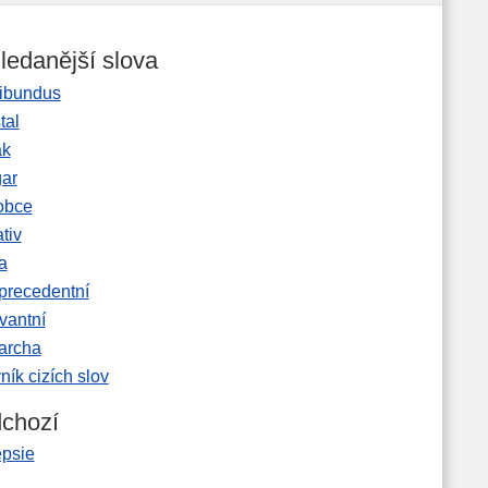
ledanější slova
ibundus
tal
ak
gar
obce
tiv
a
precedentní
vantní
garcha
ník cizích slov
chozí
epsie