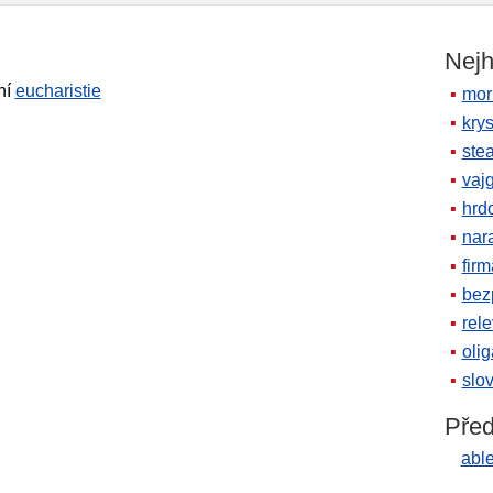
Nejh
ní
eucharistie
mor
krys
ste
vaj
hrd
nara
firm
bez
rele
oli
slov
Před
abl