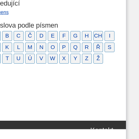
edující
uens
 slova podle písmen
B
C
Č
D
E
F
G
H
CH
I
K
L
M
N
O
P
Q
R
Ř
S
T
U
Ú
V
W
X
Y
Z
Ž
Kontakt