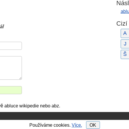
Násl
abl
Cizí
ář
A
J
Š
ově abluce wikipedie nebo abz.
Používáme cookies.
Více.
OK