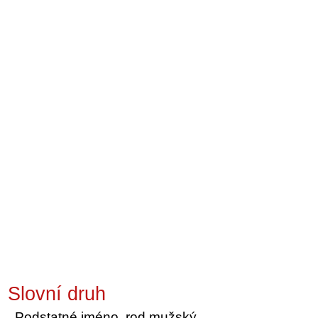
Slovní druh
Podstatné jméno, rod mužský