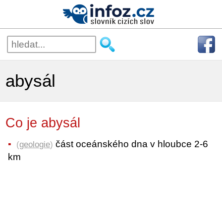
abysál
Co je abysál
část oceánského dna v hloubce 2-6
(
geologie
)
km