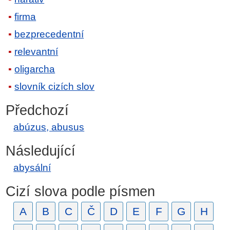
firma
bezprecedentní
relevantní
oligarcha
slovník cizích slov
Předchozí
abúzus, abusus
Následující
abysální
Cizí slova podle písmen
A
B
C
Č
D
E
F
G
H