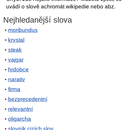
uvádí o slově achromát wikipedie nebo abz.
Nejhledanější slova
moribundus
krystal
steak
vajgar
hrdobce
narativ
firma
bezprecedentní
relevantní
oligarcha
slovník cizích slov