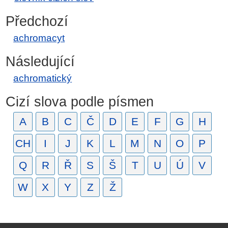
Předchozí
achromacyt
Následující
achromatický
Cizí slova podle písmen
A
B
C
Č
D
E
F
G
H
CH
I
J
K
L
M
N
O
P
Q
R
Ř
S
Š
T
U
Ú
V
W
X
Y
Z
Ž