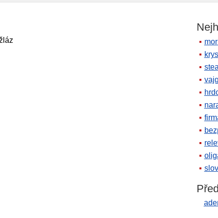
Nejh
žláz
mor
krys
ste
vaj
hrd
nara
firm
bez
rele
oli
slov
Před
aden