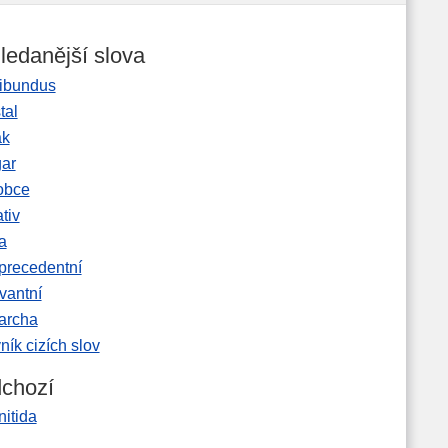
ledanější slova
ibundus
tal
ak
gar
obce
tiv
a
precedentní
vantní
garcha
ník cizích slov
chozí
itida