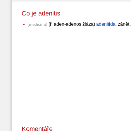
Co je adenitis
(ř. aden-adenos žláza)
adenitida
, zánět 
(
medicína
)
Komentáře