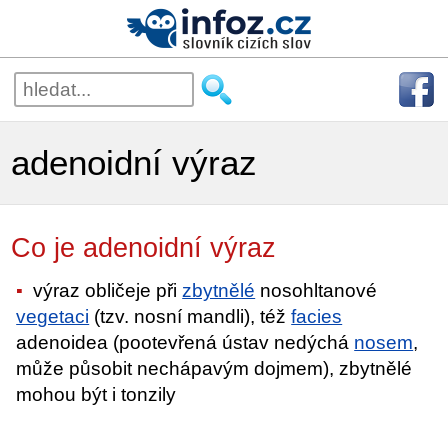
adenoidní výraz
Co je adenoidní výraz
výraz obličeje při
zbytnělé
nosohltanové
vegetaci
(tzv. nosní mandli), též
facies
adenoidea (pootevřená ústav nedýchá
nosem
,
může působit nechápavým dojmem), zbytnělé
mohou být i tonzily