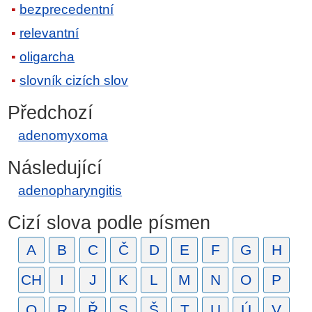
bezprecedentní
relevantní
oligarcha
slovník cizích slov
Předchozí
adenomyxoma
Následující
adenopharyngitis
Cizí slova podle písmen
A
B
C
Č
D
E
F
G
H
CH
I
J
K
L
M
N
O
P
Q
R
Ř
S
Š
T
U
Ú
V