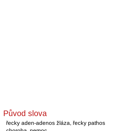
Původ slova
řecky aden-adenos žláza, řecky pathos
choroba, nemoc