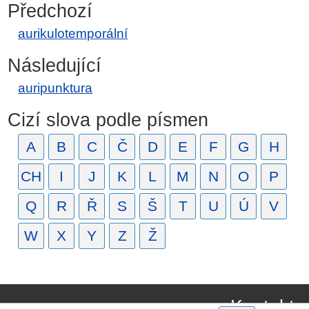
Předchozí
aurikulotemporální
Následující
auripunktura
Cizí slova podle písmen
A
B
C
Č
D
E
F
G
H
CH
I
J
K
L
M
N
O
P
Q
R
Ř
S
Š
T
U
Ú
V
W
X
Y
Z
Ž
Kontakt