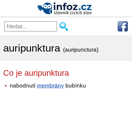
auripunktura
(auripunctura)
Co je auripunktura
nabodnutí
membrány
bubínku