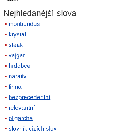
Nejhledanější slova
moribundus
krystal
steak
vajgar
hrdobce
narativ
firma
bezprecedentní
relevantní
oligarcha
slovník cizích slov