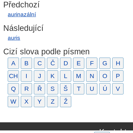
Předchozí
aurinazální
Následující
auris
Cizí slova podle písmen
A
B
C
Č
D
E
F
G
H
CH
I
J
K
L
M
N
O
P
Q
R
Ř
S
Š
T
U
Ú
V
W
X
Y
Z
Ž
Kontakt