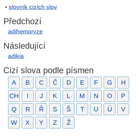
slovník cizích slov
Předchozí
adihemoryze
Následující
adikia
Cizí slova podle písmen
A
B
C
Č
D
E
F
G
H
CH
I
J
K
L
M
N
O
P
Q
R
Ř
S
Š
T
U
Ú
V
W
X
Y
Z
Ž