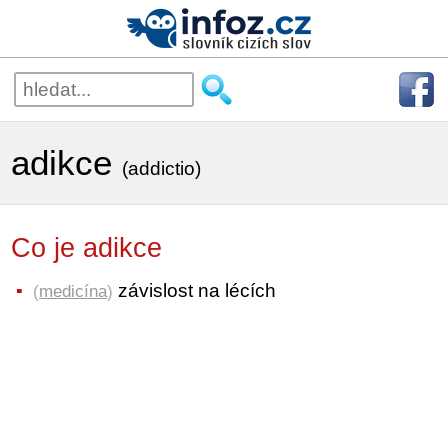
adikce
(addictio)
Co je adikce
závislost na lécích
(
medicína
)