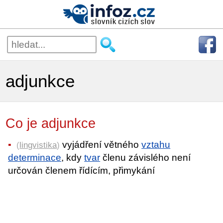
adjunkce
Co je adjunkce
vyjádření větného
vztahu
(
lingvistika
)
determinace
, kdy
tvar
členu závislého není
určován členem řídícím, přimykání