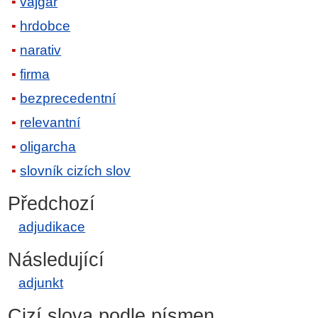
vajgar
hrdobce
narativ
firma
bezprecedentní
relevantní
oligarcha
slovník cizích slov
Předchozí
adjudikace
Následující
adjunkt
Cizí slova podle písmen