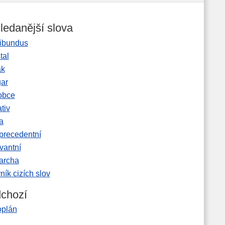
ledanější slova
ibundus
tal
ak
gar
obce
tiv
a
precedentní
vantní
garcha
ník cizích slov
chozí
oplán