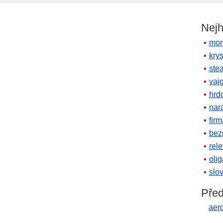
Nejh
mor
krys
ste
vaj
hrd
nara
firm
bez
rele
oli
slov
Před
aer