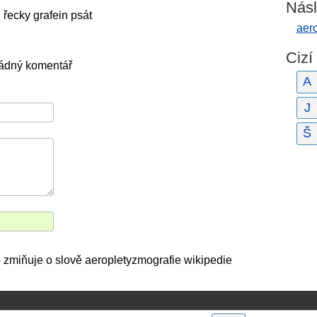
Násl
 řecky grafein psát
aer
Cizí
žádný komentář
A
J
Š
 zmiňuje o slově aeropletyzmografie wikipedie