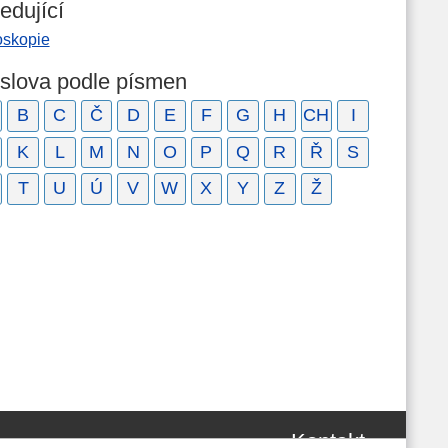
edující
oskopie
 slova podle písmen
B
C
Č
D
E
F
G
H
CH
I
K
L
M
N
O
P
Q
R
Ř
S
T
U
Ú
V
W
X
Y
Z
Ž
Kontakt