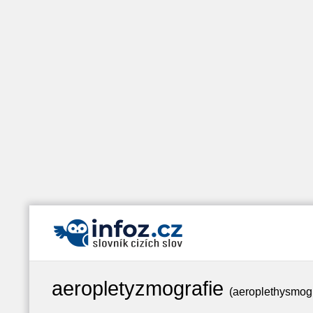
aeropletyzmografie
(aeroplethysmog